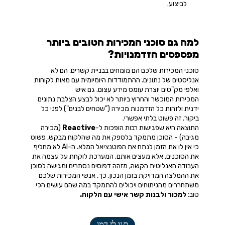
לביצוע.
למה גם סוכני המכירות הטובים ביותר
מפספסים הזדמנויות?
סוכני המכירות שלכם הם מומחים בבניית קשרים, הם לא
אנליסטים של נתונים. ההתמודדות היומיומית עם מאות לקוחות
ואלפי מק"טים יוצרת עומס מידע עצום. גם איש
המכירות המוכשר והחרוץ ביותר לא יכול לבצע הצלבת נתונים
ידנית ולזהות כל הזדמנות מכירה ("שטחים לבנים") לפני כל
ביקור. זה פשוט בלתי אפשרי.
התוצאה היא שפגישות רבות הופכות ל-
Reactive
(מכירה
מגיבה) - הסוכן מתמקד בלספק את מה שהלקוח מבקש, פשוט
כי אין לו את הזמן לנתח את הפוטנציאל המלא. ה-AI לא מחליף
את הסוכנים, אלא מעצים אותם. המערכת לוקחת על עצמה את
העבודה האנליטית הקשה, מזהה דפוסים נסתרים ומגישה לסוכן
את ההמלצה המדויקת בזמן הנכון. כך, אנשי המכירות שלכם
משתחררים מהניתוחים ויכולים להתמקד במה שהם עושים הכי
טוב:
למכור ולבנות קשר אישי עם הלקוח.